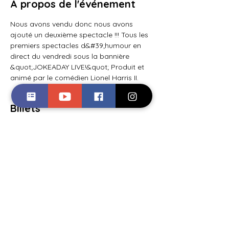
À propos de l'événement
Nous avons vendu donc nous avons 
ajouté un deuxième spectacle !!! Tous les 
premiers spectacles d&#39;humour en 
direct du vendredi sous la bannière 
&quot;JOKEADAY LIVE!&quot; Produit et 
animé par le comédien Lionel Harris II.
Billets
Vente expirée
Type de billet
Tarifs pré-spectacle
Plus d'info
Prix
15,00 $US