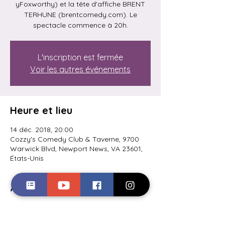
yFoxworthy) et la tête d'affiche BRENT
TERHUNE (brentcomedy.com). Le
spectacle commence à 20h.
L'inscription est fermée
Voir les autres événements
Heure et lieu
14 déc. 2018, 20:00
Cozzy's Comedy Club & Taverne, 9700
Warwick Blvd, Newport News, VA 23601,
États-Unis
À propos de l'événement
J&#39;animerai au Cozzy&#39;s Comedy 
Club à Newport News. Présentez TONY 