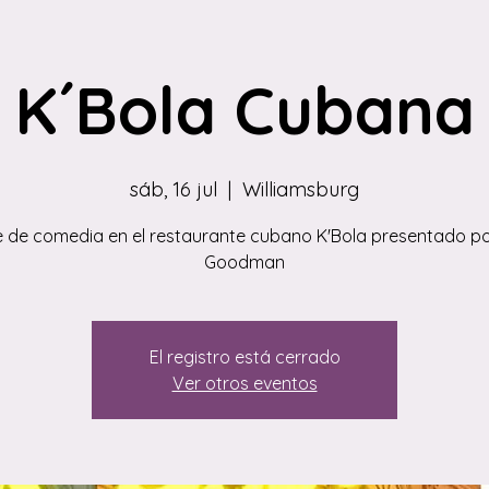
K´Bola Cubana
sáb, 16 jul
  |  
Williamsburg
 de comedia en el restaurante cubano K'Bola presentado po
Goodman
El registro está cerrado
Ver otros eventos